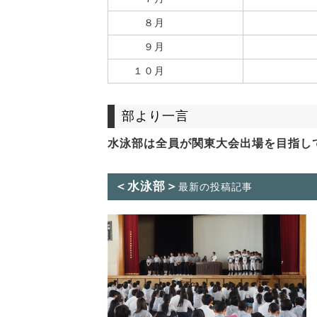
８月
９月
１０月
部より一言
水泳部は全員が関東大会出場を目指し
＜水泳部＞
最新の投稿記事