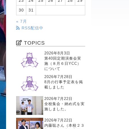
23
24
25
26
27
28
29
30
31
« 7月
RSS配信中
TOPICS
2026年8月3日
第40回定期演奏会実
施（８月６日YCC）
について
2026年7月28日
8月の行事予定表を掲
載しました
2026年7月22日
全校集会・納め式を実
施しました。
2026年7月22日
内藤聡さん（本校２３