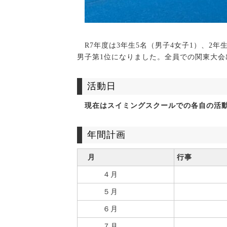
R7年度は3年生5名（男子4女子1）、2年
男子第1位になりました。全員での関東大
活動日
現在はスイミングスクールでの各自の活動
年間計画
月
行事
４月
５月
６月
７月