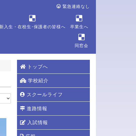
緊急連絡なし
新入生・在校生･保護者の皆様へ
卒業生へ
同窓会
トップへ
学校紹介
スクールライフ
進路情報
入試情報