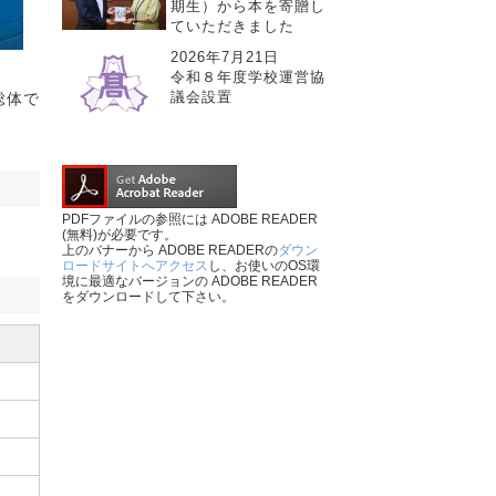
期生）から本を寄贈し
ていただきました
2026年7月21日
令和８年度学校運営協
議会設置
総体で
PDFファイルの参照には ADOBE READER
(無料)が必要です。
上のバナーから ADOBE READERの
ダウン
ロードサイトへアクセス
し、お使いのOS環
境に最適なバージョンの ADOBE READER
をダウンロードして下さい。