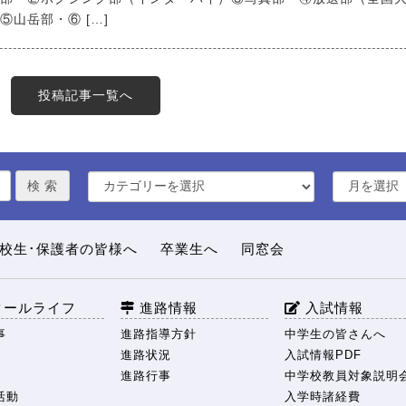
⑤山岳部・⑥ […]
投稿記事一覧へ
校生･保護者の皆様へ
卒業生へ
同窓会
クールライフ
進路情報
入試情報
事
進路指導方針
中学生の皆さんへ
進路状況
入試情報PDF
進路行事
中学校教員対象説明
活動
入学時諸経費