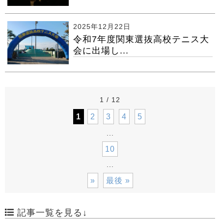
2025年12月22日
令和7年度関東選抜高校テニス大
会に出場し...
1 / 12
1
2
3
4
5
...
10
...
»
最後 »
記事一覧を見る↓