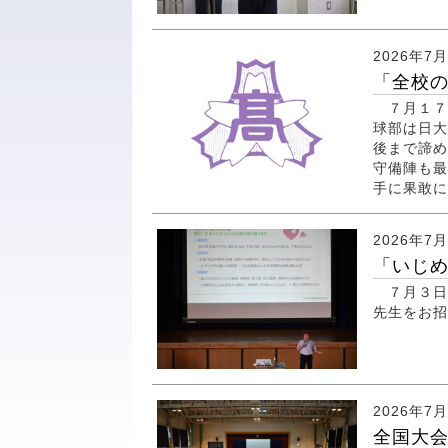
2026年7
「全校の
７月１７
球部は日大
後まで諦め
守備陣も最
手に果敢に
2026年7
「いじめ
７月３日
先生をお
2026年7
全国大会