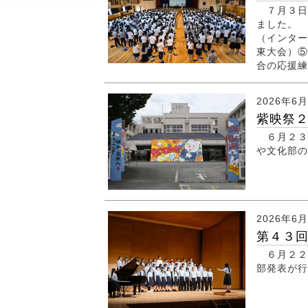
７月３日
ました。 
（インター
東大会）⑤
合の応援練
2026年6
紫映祭
６月２３
や文化部の
2026年6
第４３
６月２２
部発表が行