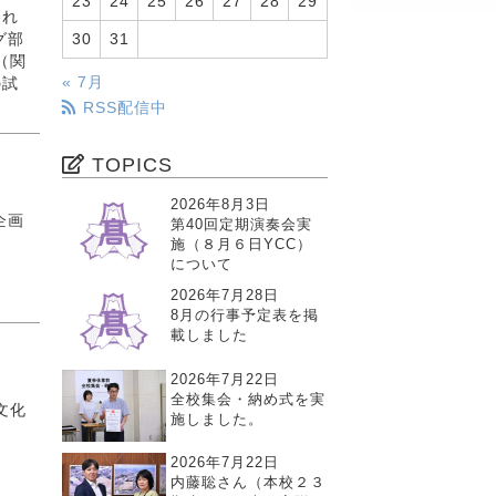
23
24
25
26
27
28
29
われ
30
31
グ部
（関
« 7月
の試
RSS配信中
TOPICS
2026年8月3日
企画
第40回定期演奏会実
施（８月６日YCC）
について
2026年7月28日
8月の行事予定表を掲
載しました
2026年7月22日
全校集会・納め式を実
文化
施しました。
2026年7月22日
内藤聡さん（本校２３