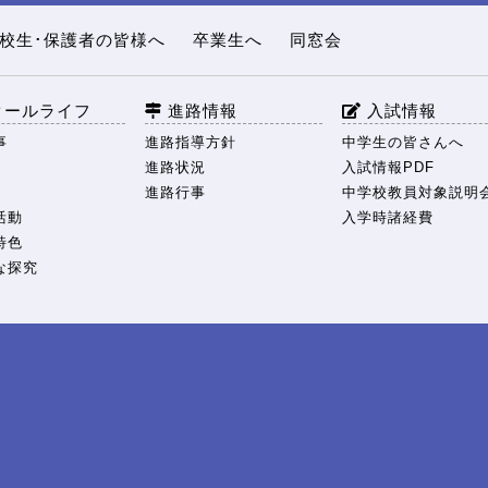
校生･保護者の皆様へ
卒業生へ
同窓会
クールライフ
進路情報
入試情報
事
進路指導方針
中学生の皆さんへ
進路状況
入試情報PDF
進路行事
中学校教員対象説明
活動
入学時諸経費
特色
な探究