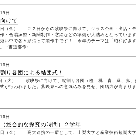
月19日
に向けて
日（金） ２２日からの紫映祭に向けて、クラス企画・出店・
作・合唱練習・新聞制作・窓絵などの準備が大詰めとなっていま
短い中で各々頑張って製作中です！ 今年のテーマは「昭和好き
。 ↑書道部作↑
月16日
縦割り各団による結団式！
日（火） 紫映祭に向けて、縦割り各団（橙、桃、青、緑、赤、
式が行われました。紫映祭への意気込みを見せ、団結力が高まり
月16日
義（総合的な探究の時間）２学年
日（金） 高大連携の一環として、山梨大学と産業技術短期大