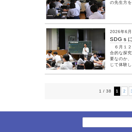
の先生方
2026年6
SDGｓ
６月１２
合的な探究
要なのか、
じて体験
1 / 38
1
2