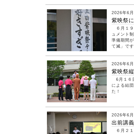
2026年6
紫映祭
６月１９
ュメント制
準備期間が
て滅」です
2026年6
紫映祭
6月１６
による結団
た！
2026年6
出前講
６月２１