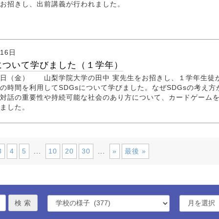
をお招きし、出前講義が行われました。
月16日
について学びました（１学年）
日（金） 山梨学院大学の田中 実先生をお招きし、１学年生徒
の時間を利用してSDGsについて学びました。なぜSDGsの考え方
対話の重要性や持続可能な社会のあり方について、カードゲーム
しました。
3
4
5
...
10
20
30
...
»
最後 »