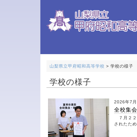
山梨県立甲府昭和高等学校
>
学校の様子
学校の様子
2026年7
全校集
７月２２
されたた