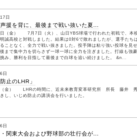
月17日
声援を背に、最後まで戦い抜いた夏...
日（金） 7月7日（火）、山日YBS球場で行われた初戦で、本
明誠高校と対戦しました。結果は0対6で敗れましたが、選手たち
ることなく、全力で戦い抜きました。投手陣は粘り強い投球を見
後まで集中力を切らさず一球一球に全力を注ぎました。打線も強
挑み、勝利を目指して最後まで白球を追い続けました。 &n...
月6日
防止のLHR」
（金） LHRの時間に、近未来教育変革研究所 所長 藤井 
招きし、いじめ防止の講演会を行いました。
月6日
・関東大会および野球部の壮行会が...